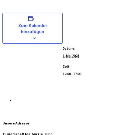
Zum Kalender
Details
hinzufügen
Datum:
1. Mai 2023
Zeit:
12:00 - 17:00
Quiz-Spieleabend
Unsere Adresse
Turnerschaft Asciburgia im CC