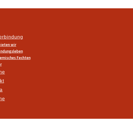
erbindung
ieten wir
indungsleben
emisches Fechten
r
ne
kt
na
ne