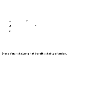
Maiwanderung
Startseite
>
Veranstaltungen
>
Maiwanderung
« Alle Veranstaltungen
Diese Veranstaltung hat bereits stattgefunden.
Maiwanderung
1. Mai 2023 @ 12:0