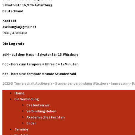
Salvatorstr. 16, 97074 Würzburg
Deutschland
Kontakt
asciburgia@gmx.net
0931 / 47086330
Die Legende
adH – auf dem Haus = Salvator Str. 16, Würzburg
hct – hora cum tempore = Uhrzeit + 15 Minuten
hst – hora sine tempore = runde Stundenzahl
2022 © Turnerschaft Asciburgia – Studentenverbindung Würzburg •
Impressum
•
D
Home
Die Verbindung
Das bieten wir
Verbindungsleben
Akademisches Fechten
Bilder
Termine