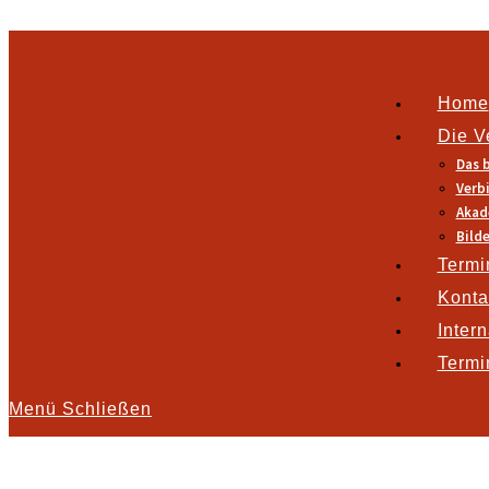
Zum Inhalt springen
Home
Die V
Das b
Verb
Akad
Bilde
Termi
Konta
Inter
Termi
Menü
Schließen