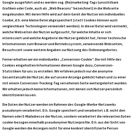
Google ausgeführt und es werden sog. (Re)marketing-Tags (unsichtbare
Grafiken oder Code, auch als „Web Beacons“ bezeichnet) in die Webseite
eingebunden. Mit deren Hilfe wird auf dem Gerät der Nutzer ein individuelles
Cookie, d.h. eine kleine Datei abgespeichert (statt Cookies können auch
vergleichbare Technologien verwendet werden). In dieser Datei wird vermerkt,
welche Webseiten der Nutzer aufgesucht, für welche Inhalte er sich
interessiert und welche Angebote der Nutzer geklickt hat, ferner technische
Informationen zum Browser und Betriebssystem, verweisende Webseiten,
Besuchszeit sowie weitere Angaben zur Nutzung des Onlineangebotes.
Ferner erhalten wir ein individuelles „Conversion-Cookie“. Die mit Hilfe des
Cookies eingeholten Informationen dienen Google dazu, Conversion-
Statistiken für uns zu erstellen. Wir erfahren jedoch nur die anonyme
Gesamtanzahl der Nutzer, die auf unsere Anzeige geklickt haben und zu einer
mit einem Conversion-Tracking-Tag versehenen Seite weitergeleitet wurden.
Wir erhalten jedoch keine Informationen, mit denen sich Nutzer persönlich
identifizieren lassen.
Die Daten der Nutzer werden im Rahmen des Google-Werbe-Netzwerks
pseudonym verarbeitet. D.h. Google speichert und verarbeitet z.B. nicht den
Namen oder E-Mailadresse der Nutzer, sondern verarbeitet die relevanten Daten
cookie-bezogen innerhalb pseudonymer Nutzerprofile. D.h. aus der Sicht von
Google werden die Anzeigen nicht für eine konkret identifizierte Person