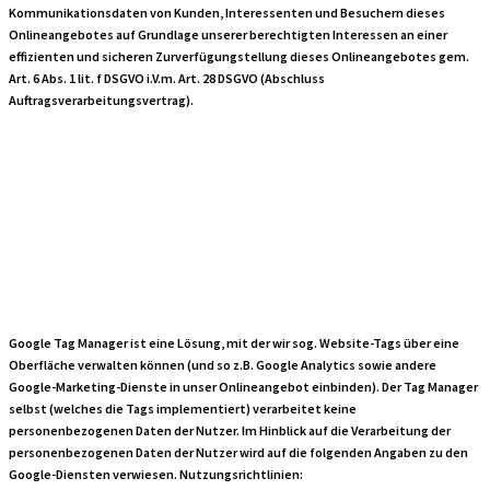
Kommunikationsdaten von Kunden, Interessenten und Besuchern dieses
Onlineangebotes auf Grundlage unserer berechtigten Interessen an einer
effizienten und sicheren Zurverfügungstellung dieses Onlineangebotes gem.
Art. 6 Abs. 1 lit. f DSGVO i.V.m. Art. 28 DSGVO (Abschluss
Auftragsverarbeitungsvertrag).
Google Tag
Manager
Google Tag Manager ist eine Lösung, mit der wir sog. Website-Tags über eine
Oberfläche verwalten können (und so z.B. Google Analytics sowie andere
Google-Marketing-Dienste in unser Onlineangebot einbinden). Der Tag Manager
selbst (welches die Tags implementiert) verarbeitet keine
personenbezogenen Daten der Nutzer. Im Hinblick auf die Verarbeitung der
personenbezogenen Daten der Nutzer wird auf die folgenden Angaben zu den
Google-Diensten verwiesen. Nutzungsrichtlinien: