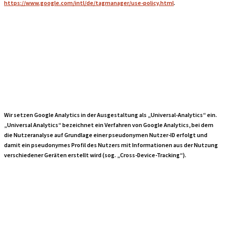
https://www.google.com/intl/de/tagmanager/use-policy.html
.
Google Universal
Analytics
Wir setzen Google Analytics in der Ausgestaltung als „Universal-Analytics“ ein.
„Universal Analytics“ bezeichnet ein Verfahren von Google Analytics, bei dem
die Nutzeranalyse auf Grundlage einer pseudonymen Nutzer-ID erfolgt und
damit ein pseudonymes Profil des Nutzers mit Informationen aus der Nutzung
verschiedener Geräten erstellt wird (sog. „Cross-Device-Tracking“).
Google Analytics