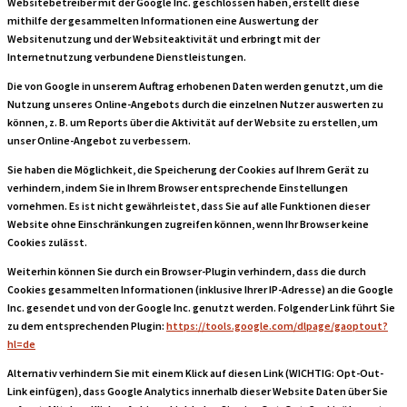
Websitebetreiber mit der Google Inc. geschlossen haben, erstellt diese
mithilfe der gesammelten Informationen eine Auswertung der
Websitenutzung und der Websiteaktivität und erbringt mit der
Internetnutzung verbundene Dienstleistungen.
Die von Google in unserem Auftrag erhobenen Daten werden genutzt, um die
Nutzung unseres Online-Angebots durch die einzelnen Nutzer auswerten zu
können, z. B. um Reports über die Aktivität auf der Website zu erstellen, um
unser Online-Angebot zu verbessern.
Sie haben die Möglichkeit, die Speicherung der Cookies auf Ihrem Gerät zu
verhindern, indem Sie in Ihrem Browser entsprechende Einstellungen
vornehmen. Es ist nicht gewährleistet, dass Sie auf alle Funktionen dieser
Website ohne Einschränkungen zugreifen können, wenn Ihr Browser keine
Cookies zulässt.
Weiterhin können Sie durch ein Browser-Plugin verhindern, dass die durch
Cookies gesammelten Informationen (inklusive Ihrer IP-Adresse) an die Google
Inc. gesendet und von der Google Inc. genutzt werden. Folgender Link führt Sie
zu dem entsprechenden Plugin:
https://tools.google.com/dlpage/gaoptout?
hl=de
Alternativ verhindern Sie mit einem Klick auf diesen Link (WICHTIG: Opt-Out-
Link einfügen), dass Google Analytics innerhalb dieser Website Daten über Sie