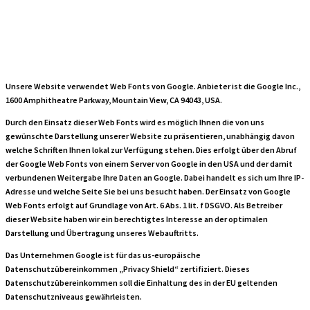
Google Web Fonts
Unsere Website verwendet Web Fonts von Google. Anbieter ist die Google Inc.,
1600 Amphitheatre Parkway, Mountain View, CA 94043, USA.
Durch den Einsatz dieser Web Fonts wird es möglich Ihnen die von uns
gewünschte Darstellung unserer Website zu präsentieren, unabhängig davon
welche Schriften Ihnen lokal zur Verfügung stehen. Dies erfolgt über den Abruf
der Google Web Fonts von einem Server von Google in den USA und der damit
verbundenen Weitergabe Ihre Daten an Google. Dabei handelt es sich um Ihre IP-
Adresse und welche Seite Sie bei uns besucht haben. Der Einsatz von Google
Web Fonts erfolgt auf Grundlage von Art. 6 Abs. 1 lit. f DSGVO. Als Betreiber
dieser Website haben wir ein berechtigtes Interesse an der optimalen
Darstellung und Übertragung unseres Webauftritts.
Das Unternehmen Google ist für das us-europäische
Datenschutzübereinkommen „Privacy Shield“ zertifiziert. Dieses
Datenschutzübereinkommen soll die Einhaltung des in der EU geltenden
Datenschutzniveaus gewährleisten.