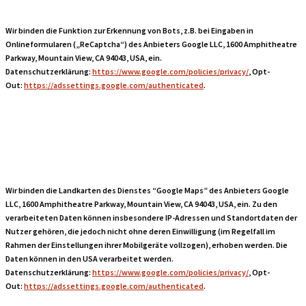
Wir binden die Funktion zur Erkennung von Bots, z.B. bei Eingaben in
Onlineformularen („ReCaptcha“) des Anbieters Google LLC, 1600 Amphitheatre
Parkway, Mountain View, CA 94043, USA, ein.
Datenschutzerklärung:
https://www.google.com/policies/privacy/
, Opt-
Out:
https://adssettings.google.com/authenticated
.
Google Maps
Wir binden die Landkarten des Dienstes “Google Maps” des Anbieters Google
LLC, 1600 Amphitheatre Parkway, Mountain View, CA 94043, USA, ein. Zu den
verarbeiteten Daten können insbesondere IP-Adressen und Standortdaten der
Nutzer gehören, die jedoch nicht ohne deren Einwilligung (im Regelfall im
Rahmen der Einstellungen ihrer Mobilgeräte vollzogen), erhoben werden. Die
Daten können in den USA verarbeitet werden.
Datenschutzerklärung:
https://www.google.com/policies/privacy/
, Opt-
Out:
https://adssettings.google.com/authenticated
.