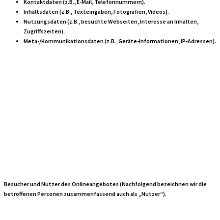
Kontaktdaten (z.B., E-Mail, Telefonnummern).
Inhaltsdaten (z.B., Texteingaben, Fotografien, Videos).
Nutzungsdaten (z.B., besuchte Webseiten, Interesse an Inhalten,
Zugriffszeiten).
Meta-/Kommunikationsdaten (z.B., Geräte-Informationen, IP-Adressen).
Kategorien
betroffener
Personen
Besucher und Nutzer des Onlineangebotes (Nachfolgend bezeichnen wir die
betroffenen Personen zusammenfassend auch als „Nutzer“).