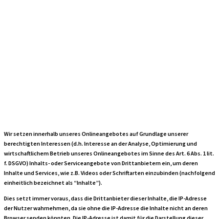
Einbindung von
Diensten und
Inhalten Dritter
Wir setzen innerhalb unseres Onlineangebotes auf Grundlage unserer
berechtigten Interessen (d.h. Interesse an der Analyse, Optimierung und
wirtschaftlichem Betrieb unseres Onlineangebotes im Sinne des Art. 6 Abs. 1 lit.
f. DSGVO) Inhalts- oder Serviceangebote von Drittanbietern ein, um deren
Inhalte und Services, wie z.B. Videos oder Schriftarten einzubinden (nachfolgend
einheitlich bezeichnet als “Inhalte”).
Dies setzt immer voraus, dass die Drittanbieter dieser Inhalte, die IP-Adresse
der Nutzer wahrnehmen, da sie ohne die IP-Adresse die Inhalte nicht an deren
Browser senden könnten. Die IP-Adresse ist damit für die Darstellung dieser