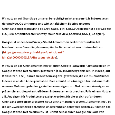
Wir nutzen auf Grundlage unserer berechtigten Interessen (d.h. Interesse an
der Analyse, Optimierung und wirtschaftlichem Betrieb unseres
Onlineangebotes im Sinne des Art. 6 Abs. 1 lit. f. DSGVO) die Dienste der Google
LLC, 1600 Amphitheatre Parkway, Mountain View, CA 94043, USA, („Google“).
Google ist unter dem Privacy-Shield-Abkommen zertifiziert und bietet
hierdurch eine Garantie, das europäische Datenschutzrecht einzuhalten
(
https://www.privacyshield.gov/participant?
id=a2zt000000001L5AAI&status=Active
).
Wir nutzen das Onlinemarketingverfahren Google „AdWords“, um Anzeigen im
Google-Werbe-Netzwerk zu platzieren (z.B., in Suchergebnissen, in Videos, auf
Webseiten, etc.), damit sie Nutzern angezeigt werden, die ein mutmaßliches
Interesse an den Anzeigen haben. Dies erlaubt uns Anzeigen für und innerhalb
unseres Onlineangebotes gezielter anzuzeigen, um Nutzern nur Anzeigen zu
präsentieren, die potentiell deren Interessen entsprechen. Falls einem Nutzer
z.B. Anzeigen für Produkte angezeigt werden, für die er sich auf anderen
Onlineangeboten interessiert hat, spricht man hierbei vom „Remarketing“. Zu
diesen Zwecken wird bei Aufruf unserer und anderer Webseiten, auf denen das
Google-Werbe-Netzwerk aktiv ist, unmittelbar durch Google ein Code von