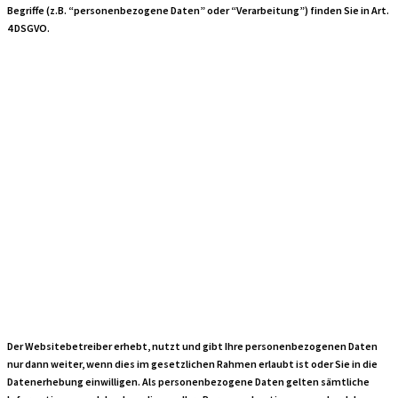
Begriffe (z.B. “personenbezogene Daten” oder “Verarbeitung”) finden Sie in Art.
4 DSGVO.
Erfassung und
Verarbeitung
personenbezogene
Daten
Der Websitebetreiber erhebt, nutzt und gibt Ihre personenbezogenen Daten
nur dann weiter, wenn dies im gesetzlichen Rahmen erlaubt ist oder Sie in die
Datenerhebung einwilligen. Als personenbezogene Daten gelten sämtliche