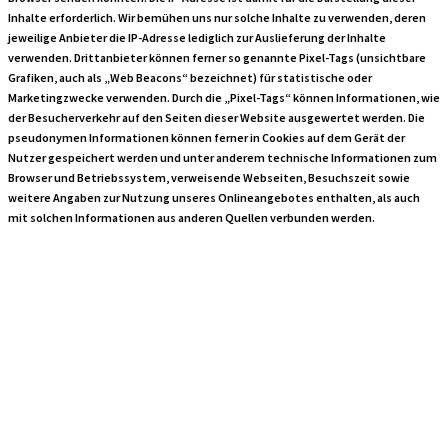
Inhalte erforderlich. Wir bemühen uns nur solche Inhalte zu verwenden, deren
jeweilige Anbieter die IP-Adresse lediglich zur Auslieferung der Inhalte
verwenden. Drittanbieter können ferner so genannte Pixel-Tags (unsichtbare
Grafiken, auch als „Web Beacons“ bezeichnet) für statistische oder
Marketingzwecke verwenden. Durch die „Pixel-Tags“ können Informationen, wie
der Besucherverkehr auf den Seiten dieser Website ausgewertet werden. Die
pseudonymen Informationen können ferner in Cookies auf dem Gerät der
Nutzer gespeichert werden und unter anderem technische Informationen zum
Browser und Betriebssystem, verweisende Webseiten, Besuchszeit sowie
weitere Angaben zur Nutzung unseres Onlineangebotes enthalten, als auch
mit solchen Informationen aus anderen Quellen verbunden werden.
Onlinepräsenzen
in sozialen
Medien