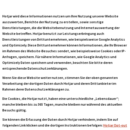
Hotjar wird diese Informationen nutzen um Ihre Nutzung unserer Website
auszuwerten, Berichte der Nutzung zu erstellen, sowie sonstige
Dienstleistungen, die die Websitebenutzung und Internetauswertung der
Website betreffen. Hotjar benutzt zur Leistungserbringung auch
Dienstleistungen von Drittunternehmen, wie beispielsweise Google Analytics
und Optimizely. Diese Drittunternehmer können Informationen, die Ihr Browser
im Rahmen des Website-Besuches sendet, wie beispielsweise Cookies oder IP-
Anfragen, speichern. Für nähere Informationen, wie Google Analytics und
Optimizely Daten speichern und verwenden, beachten Sie bitte deren
entsprechende Datenschutzerklärungen.
Wenn Sie diese Website weiter nutzen, stimmen Sie der oben genannten
Verarbeitung der dortigen Daten durch Hotjar und deren Drittanbieter im
Rahmen derer Datenschutzerklärungen zu.
Die Cookies, die Hotjar nutzt, haben eine unterschiedliche „Lebensdauer“;
manche bleiben bis zu 365 Tagen, manche bleiben nur während des aktuellen
Besuchs gültig.
Sie können die Erfassung der Daten durch Hotjar verhindern, indem Sie auf
folgenden Link klicken und die dortigen Instruktionen befolgen:
Hotjar Opt-out