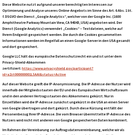
Diese Website nutzt aufgrund unserer berechtigten Interessen zur
Optimierung und Analyse unseres Online-Angebots im Sinne des Art. 6 Abs. 1 lit.
f. DSGVO den Dienst „Google Analytics“, welcher von der Google Inc. (1600
Amphitheatre Parkway Mountain View, CA 94043, USA) angeboten wird. Der
Dienst (Google Analytics) verwendet „Cookies“ – Textdateien, welche auf
Ihrem Endgerät gespeichert werden. Die durch die Cookies gesammelten
Informationen werden im Regelfall an einen Google-Server in den USA gesandt
und dort gespeichert.
Google LLC hält das europäische Datenschutzrecht ein und ist unter dem
Privacy-Shield-Abkommen
zertifiziert:
https://www.privacyshield.gov/participant?
id=a2zt000000001L5AAI&status=Active
Auf dieser Website greift die IP-Anonymisierung. Die IP-Adresse der Nutzer wird
innerhalb der Mitgliedsstaaten der EU und des Europäischen Wirtschaftsraum
und in den anderen Vertragsstaaten des Abkommens gekürzt. Nur in
Einzelfällen wird die IP-Adresse zunächst ungekürzt in die USA an einen Server
von Google übertragen und dort gekürzt. Durch diese Kürzung entfällt der
Personenbezug Ihrer IP-Adresse. Die vom Browser übermittelte IP-Adresse des
Nutzers wird nicht mit anderen von Google gespeicherten Daten kombiniert.
Im Rahmen der Vereinbarung zur Auftragsdatenvereinbarung, welche wir als