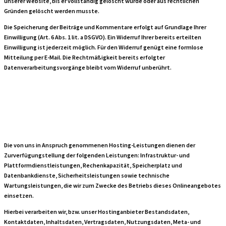
unserer Website, bis er vollständig gelöscht wurde oder aus rechtlichen
Gründen gelöscht werden musste.
Die Speicherung der Beiträge und Kommentare erfolgt auf Grundlage Ihrer
Einwilligung (Art. 6 Abs. 1 lit. a DSGVO). Ein Widerruf Ihrer bereits erteilten
Einwilligung ist jederzeit möglich. Für den Widerruf genügt eine formlose
Mitteilung per E-Mail. Die Rechtmäßigkeit bereits erfolgter
Datenverarbeitungsvorgänge bleibt vom Widerruf unberührt.
Hosting
Die von uns in Anspruch genommenen Hosting-Leistungen dienen der
Zurverfügungstellung der folgenden Leistungen: Infrastruktur- und
Plattformdienstleistungen, Rechenkapazität, Speicherplatz und
Datenbankdienste, Sicherheitsleistungen sowie technische
Wartungsleistungen, die wir zum Zwecke des Betriebs dieses Onlineangebotes
einsetzen.
Hierbei verarbeiten wir, bzw. unser Hostinganbieter Bestandsdaten,
Kontaktdaten, Inhaltsdaten, Vertragsdaten, Nutzungsdaten, Meta- und