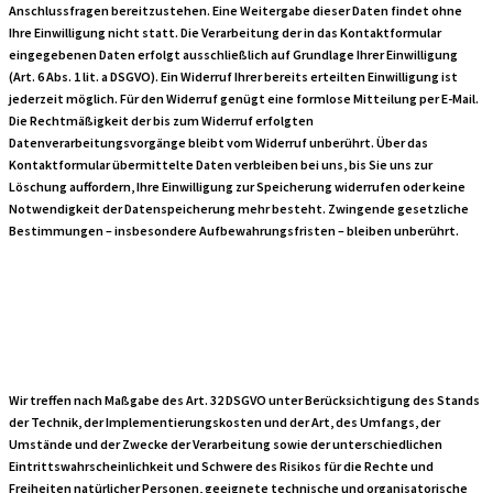
Anschlussfragen bereitzustehen. Eine Weitergabe dieser Daten findet ohne
Ihre Einwilligung nicht statt. Die Verarbeitung der in das Kontaktformular
eingegebenen Daten erfolgt ausschließlich auf Grundlage Ihrer Einwilligung
(Art. 6 Abs. 1 lit. a DSGVO). Ein Widerruf Ihrer bereits erteilten Einwilligung ist
jederzeit möglich. Für den Widerruf genügt eine formlose Mitteilung per E-Mail.
Die Rechtmäßigkeit der bis zum Widerruf erfolgten
Datenverarbeitungsvorgänge bleibt vom Widerruf unberührt. Über das
Kontaktformular übermittelte Daten verbleiben bei uns, bis Sie uns zur
Löschung auffordern, Ihre Einwilligung zur Speicherung widerrufen oder keine
Notwendigkeit der Datenspeicherung mehr besteht. Zwingende gesetzliche
Bestimmungen – insbesondere Aufbewahrungsfristen – bleiben unberührt.
Sicherheitsmaßna
Wir treffen nach Maßgabe des Art. 32 DSGVO unter Berücksichtigung des Stands
der Technik, der Implementierungskosten und der Art, des Umfangs, der
Umstände und der Zwecke der Verarbeitung sowie der unterschiedlichen
Eintrittswahrscheinlichkeit und Schwere des Risikos für die Rechte und
Freiheiten natürlicher Personen, geeignete technische und organisatorische