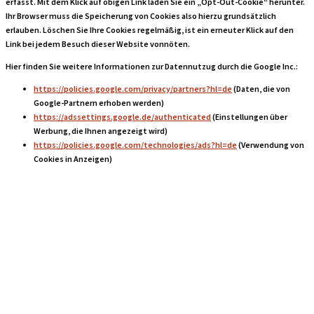
erfasst. Mit dem Klick auf obigen Link laden Sie ein „Opt-Out-Cookie“ herunter.
Ihr Browser muss die Speicherung von Cookies also hierzu grundsätzlich
erlauben. Löschen Sie Ihre Cookies regelmäßig, ist ein erneuter Klick auf den
Link bei jedem Besuch dieser Website vonnöten.
Hier finden Sie weitere Informationen zur Datennutzug durch die Google Inc.:
https://policies.google.com/privacy/partners?hl=de
(Daten, die von
Google-Partnern erhoben werden)
https://adssettings.google.de/authenticated
(Einstellungen über
Werbung, die Ihnen angezeigt wird)
https://policies.google.com/technologies/ads?hl=de
(Verwendung von
Cookies in Anzeigen)
Zielgruppenbildu
mit Google
Analytics