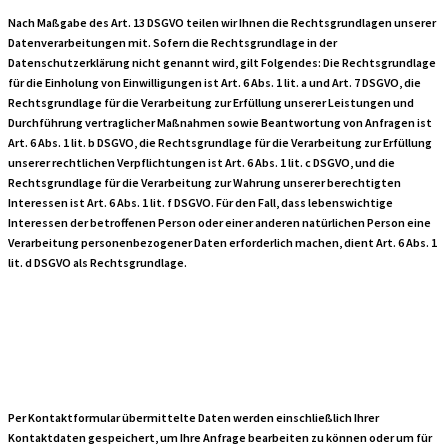
Nach Maßgabe des Art. 13 DSGVO teilen wir Ihnen die Rechtsgrundlagen unserer
Datenverarbeitungen mit. Sofern die Rechtsgrundlage in der
Datenschutzerklärung nicht genannt wird, gilt Folgendes: Die Rechtsgrundlage
für die Einholung von Einwilligungen ist Art. 6 Abs. 1 lit. a und Art. 7 DSGVO, die
Rechtsgrundlage für die Verarbeitung zur Erfüllung unserer Leistungen und
Durchführung vertraglicher Maßnahmen sowie Beantwortung von Anfragen ist
Art. 6 Abs. 1 lit. b DSGVO, die Rechtsgrundlage für die Verarbeitung zur Erfüllung
unserer rechtlichen Verpflichtungen ist Art. 6 Abs. 1 lit. c DSGVO, und die
Rechtsgrundlage für die Verarbeitung zur Wahrung unserer berechtigten
Interessen ist Art. 6 Abs. 1 lit. f DSGVO. Für den Fall, dass lebenswichtige
Interessen der betroffenen Person oder einer anderen natürlichen Person eine
Verarbeitung personenbezogener Daten erforderlich machen, dient Art. 6 Abs. 1
lit. d DSGVO als Rechtsgrundlage.
Kontaktformular
Per Kontaktformular übermittelte Daten werden einschließlich Ihrer
Kontaktdaten gespeichert, um Ihre Anfrage bearbeiten zu können oder um für