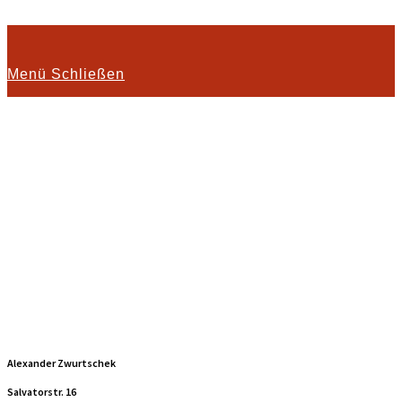
Zum Inhalt springen
Menü
Schließen
Datenschutzerk
Verantwortlicher
Alexander Zwurtschek
Salvatorstr. 16