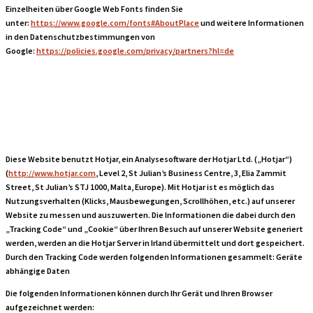
Einzelheiten über Google Web Fonts finden Sie
unter:
https://www.google.com/fonts#AboutPlace
und weitere Informationen
in den Datenschutzbestimmungen von
Google:
https://policies.google.com/privacy/partners?hl=de
Hotjar
Diese Website benutzt Hotjar, ein Analysesoftware der Hotjar Ltd. („Hotjar“)
(
http://www.hotjar.com
, Level 2, St Julian’s Business Centre, 3, Elia Zammit
Street, St Julian’s STJ 1000, Malta, Europe). Mit Hotjar ist es möglich das
Nutzungsverhalten (Klicks, Mausbewegungen, Scrollhöhen, etc.) auf unserer
Website zu messen und auszuwerten. Die Informationen die dabei durch den
„Tracking Code“ und „Cookie“ über Ihren Besuch auf unserer Website generiert
werden, werden an die Hotjar Server in Irland übermittelt und dort gespeichert.
Durch den Tracking Code werden folgenden Informationen gesammelt: Geräte
abhängige Daten
Die folgenden Informationen können durch Ihr Gerät und Ihren Browser
aufgezeichnet werden: