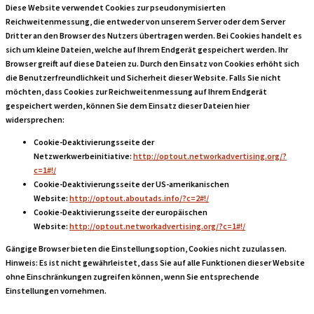
Diese Website verwendet Cookies zur pseudonymisierten
Reichweitenmessung, die entweder von unserem Server oder dem Server
Dritter an den Browser des Nutzers übertragen werden. Bei Cookies handelt es
sich um kleine Dateien, welche auf Ihrem Endgerät gespeichert werden. Ihr
Browser greift auf diese Dateien zu. Durch den Einsatz von Cookies erhöht sich
die Benutzerfreundlichkeit und Sicherheit dieser Website. Falls Sie nicht
möchten, dass Cookies zur Reichweitenmessung auf Ihrem Endgerät
gespeichert werden, können Sie dem Einsatz dieser Dateien hier
widersprechen:
Cookie-Deaktivierungsseite der
Netzwerkwerbeinitiative:
http://optout.networkadvertising.org/?
c=1#!/
Cookie-Deaktivierungsseite der US-amerikanischen
Website:
http://optout.aboutads.info/?c=2#!/
Cookie-Deaktivierungsseite der europäischen
Website:
http://optout.networkadvertising.org/?c=1#!/
Gängige Browser bieten die Einstellungsoption, Cookies nicht zuzulassen.
Hinweis: Es ist nicht gewährleistet, dass Sie auf alle Funktionen dieser Website
ohne Einschränkungen zugreifen können, wenn Sie entsprechende
Einstellungen vornehmen.