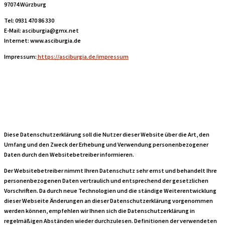
97074 Würzburg
Tel: 0931 470 86 330
E-Mail: asciburgia@gmx.net
Internet: www.asciburgia.de
Impressum:
https://asciburgia.de/impressum
Grundlegendes
Diese Datenschutzerklärung soll die Nutzer dieser Website über die Art, den
Umfang und den Zweck der Erhebung und Verwendung personenbezogener
Daten durch den Websitebetreiber informieren.
Der Websitebetreiber nimmt Ihren Datenschutz sehr ernst und behandelt Ihre
personenbezogenen Daten vertraulich und entsprechend der gesetzlichen
Vorschriften. Da durch neue Technologien und die ständige Weiterentwicklung
dieser Webseite Änderungen an dieser Datenschutzerklärung vorgenommen
werden können, empfehlen wir Ihnen sich die Datenschutzerklärung in
regelmäßigen Abständen wieder durchzulesen. Definitionen der verwendeten