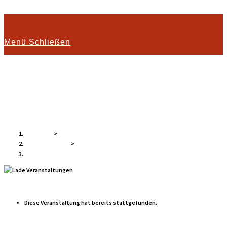
Zum Inhalt springen
Menü
Schließen
Gartentag
Startseite
>
Veranstaltungen
>
Gartentag
« Alle Veranstaltungen
Diese Veranstaltung hat bereits stattgefunden.