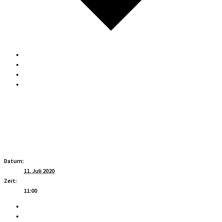
Google Kalender
iCalendar
Outlook 365
Outlook Live
Details
Datum:
11. Juli 2020
Zeit:
11:00
«
Stiftungsfest
Gartenfest
»