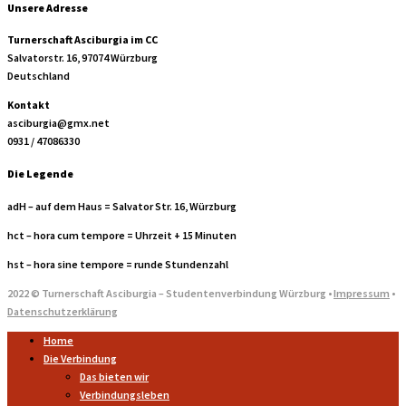
Unsere Adresse
Turnerschaft Asciburgia im CC
Salvatorstr. 16, 97074 Würzburg
Deutschland
Kontakt
asciburgia@gmx.net
0931 / 47086330
Die Legende
adH – auf dem Haus = Salvator Str. 16, Würzburg
hct – hora cum tempore = Uhrzeit + 15 Minuten
hst – hora sine tempore = runde Stundenzahl
2022 © Turnerschaft Asciburgia – Studentenverbindung Würzburg •
Impressum
•
Datenschutzerklärung
Home
Die Verbindung
Das bieten wir
Verbindungsleben