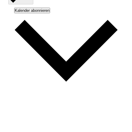
Kalender abonnieren
Google Kalender
iCalendar
Outlook 365
Outlook Live
.ics-Datei exportieren
Exportiere Outlook .ics Datei