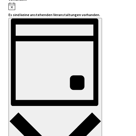
Es sind keine anstehenden Veranstaltungen vorhanden.
Veranstaltung
Ansichten-
Ansichten-
Navigation
Navigation
Tag